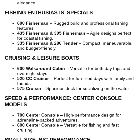
elegance.
FISHING ENTHUSIASTS’ SPECIALS
600 Fisherman
– Rugged build and professional fishing
features.
435 Fisherman & 395 Fisherman
– Agile designs perfect
for coastal fishing.
335 Fisherman & 280 Tender
– Compact, maneuverable,
and budget-friendly.
CRUISING & LEISURE BOATS
600 Walkaround Cabin
– Versatile for both day trips and
overnight stays.
520 CC Cruiser
– Perfect for fun-filled days with family and
friends.
575 Cruiser
– Spacious deck for socializing on the water.
SPEED & PERFORMANCE: CENTER CONSOLE
MODELS
700 Center Console
– High-performance design for
adrenaline-packed adventures.
600 Center Console
– Versatile for fishing and fast
cruising.
SMALL SIZE, BIG PERFORMANCE