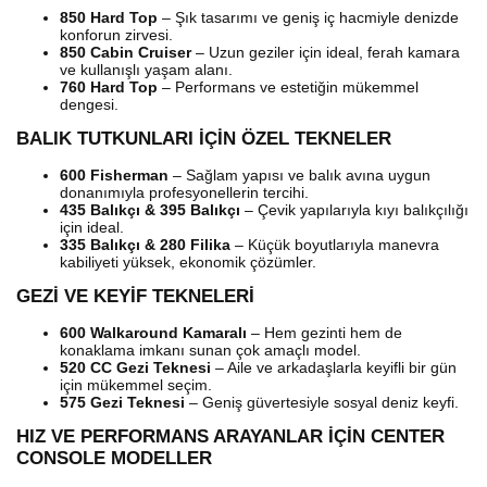
850 Hard Top
– Şık tasarımı ve geniş iç hacmiyle denizde
konforun zirvesi.
850 Cabin Cruiser
– Uzun geziler için ideal, ferah kamara
ve kullanışlı yaşam alanı.
760 Hard Top
– Performans ve estetiğin mükemmel
dengesi.
BALIK TUTKUNLARI İÇİN ÖZEL TEKNELER
600 Fisherman
– Sağlam yapısı ve balık avına uygun
donanımıyla profesyonellerin tercihi.
435 Balıkçı & 395 Balıkçı
– Çevik yapılarıyla kıyı balıkçılığı
için ideal.
335 Balıkçı & 280 Filika
– Küçük boyutlarıyla manevra
kabiliyeti yüksek, ekonomik çözümler.
GEZİ VE KEYİF TEKNELERİ
600 Walkaround Kamaralı
– Hem gezinti hem de
konaklama imkanı sunan çok amaçlı model.
520 CC Gezi Teknesi
– Aile ve arkadaşlarla keyifli bir gün
için mükemmel seçim.
575 Gezi Teknesi
– Geniş güvertesiyle sosyal deniz keyfi.
HIZ VE PERFORMANS ARAYANLAR İÇİN CENTER
CONSOLE MODELLER