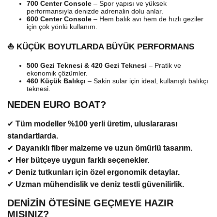
700 Center Console
– Spor yapısı ve yüksek
performansıyla denizde adrenalin dolu anlar.
600 Center Console
– Hem balık avı hem de hızlı geziler
için çok yönlü kullanım.
⛵ KÜÇÜK BOYUTLARDA BÜYÜK PERFORMANS
500 Gezi Teknesi & 420 Gezi Teknesi
– Pratik ve
ekonomik çözümler.
460 Küçük Balıkçı
– Sakin sular için ideal, kullanışlı balıkçı
teknesi.
NEDEN EURO BOAT?
✔
Tüm modeller %100 yerli üretim, uluslararası
standartlarda.
✔
Dayanıklı fiber malzeme ve uzun ömürlü tasarım.
✔
Her bütçeye uygun farklı seçenekler.
✔
Deniz tutkunları için özel ergonomik detaylar.
✔
Uzman mühendislik ve deniz testli güvenilirlik.
DENİZİN ÖTESİNE GEÇMEYE HAZIR
MISINIZ?