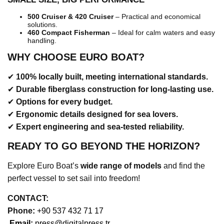
500 Cruiser & 420 Cruiser
– Practical and economical
solutions.
460 Compact Fisherman
– Ideal for calm waters and easy
handling.
WHY CHOOSE EURO BOAT?
✔
100% locally built, meeting international standards.
✔
Durable fiberglass construction for long-lasting use.
✔
Options for every budget.
✔
Ergonomic details designed for sea lovers.
✔
Expert engineering and sea-tested reliability.
READY TO GO BEYOND THE HORIZON?
Explore Euro Boat’s
wide range of models
and find the
perfect vessel to set sail into freedom!
CONTACT:
Phone
:
+90 537 432 71 17
Email:
press@digitalpress.tr