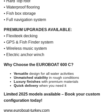
• Hard Top roof
• Waterproof flooring
• Fish box storage
• Full navigation system
PREMIUM UPGRADES AVAILABLE:
• Flexiteek decking
• GPS & Fish Finder system
• Wireless music system
• Electric anchor winch
Why Choose the EUROBOAT 600 C?
Versatile
design for all water activities
Unmatched stability
in rough conditions
Luxury finishes
with premium materials
Quick delivery
when you need it
Limited 2025 models available – Book your custom
configuration today!
www.euroboat-turkey.com