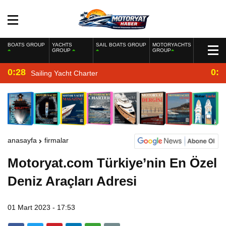
BOATS GROUP
YACHTS
SAIL BOATS GROUP
MOTORYACHTS
GROUP
GROUP
0:28
0:2
Sailing Yacht Charter
anasayfa
firmalar
Motoryat.com Türkiye’nin En Özel
Deniz Araçları Adresi
01 Mart 2023 - 17:53