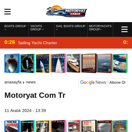
BOATS GROUP
YACHTS
SAIL BOATS GROUP
MOTORYACHTS
GROUP
GROUP
0:28
0:2
Sailing Yacht Charter
anasayfa
news
Motoryat Com Tr
11 Aralık 2024 - 13:39