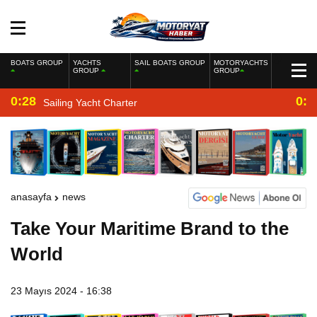
BOATS GROUP
YACHTS
SAIL BOATS GROUP
MOTORYACHTS
GROUP
GROUP
0:28
0:2
Sailing Yacht Charter
anasayfa
news
Take Your Maritime Brand to the
World
23 Mayıs 2024 - 16:38