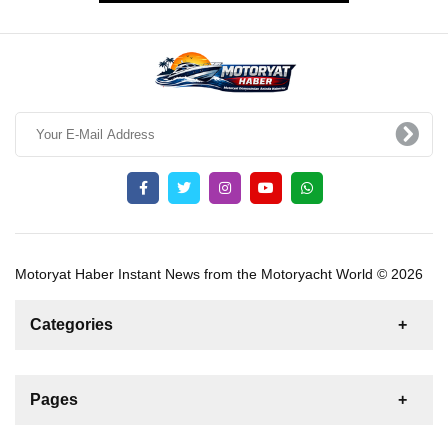
Motoryat Haber Instant News from the Motoryacht World © 2026
Categories
News
For Rent
For Sale
Boat
Pages
Gulet
Sailing Yacht
Motor Yacht
Contact us
Catamaran